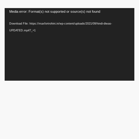
Media error: Format(s) not supported or source(s) not found
Download File: https://maxfortrohini.in/wp-content/uploads/2021/09/hindi-diwas-
UPDATED.mp4?_=1